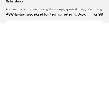
Nyhetsbrev
Abonner på vårt nyhetsbrev og få siste nytt, spesialtilbud, gode tips og
ADC Engangsdeksel for termometer 100-pk
kr 99
interessant lesning.
Skriv inn din e-postadresse
Om Oss
Support
Følg oss
Norge