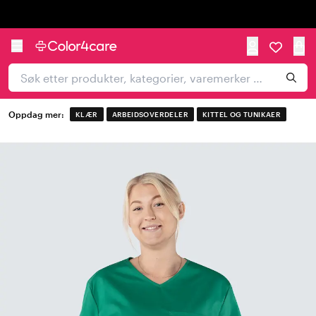
Trustpilot
Oppdag mer:
KLÆR
ARBEIDSOVERDELER
KITTEL OG TUNIKAER