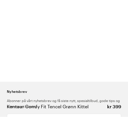
Nyhetsbrev
Abonner på vårt nyhetsbrev og få siste nytt, spesialtilbud, gode tips og
Kentaur Comfy Fit Tencel Grønn Kittel
kr 399
interessant lesning.
Skriv inn din e-postadresse