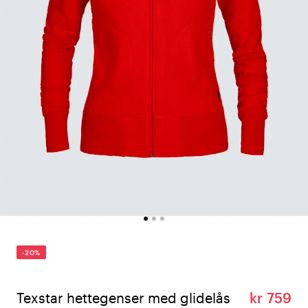
-20%
Texstar hettegenser med glidelås
kr 759