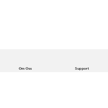
Om Oss
Support
Om Color4care
Kontakt oss
Vanlige spørsmål
Kjøpsvilkår
Frakt & retur
Reklamasjon