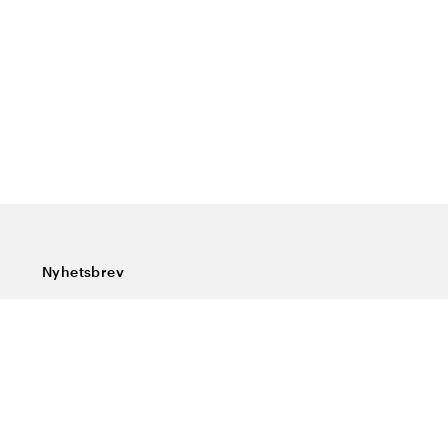
Nyhetsbrev
Abonner på vårt nyhetsbrev og få siste nytt, spesialtilbud,
gode tips og interessant lesning.
Skriv inn din e-postadresse