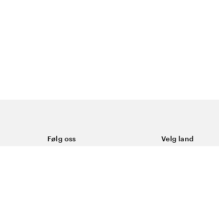
Følg oss
Velg land
Facebook
Norge
Instagram
Youtube
LinkedIn