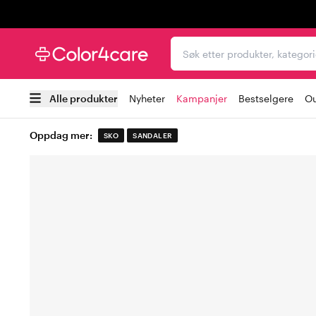
Trustpilot
Søk etter produkter, kat
Alle produkter
Nyheter
Kampanjer
Bestselgere
Ou
Oppdag mer:
SKO
SANDALER