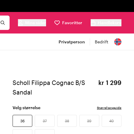
Mine sider
Favoritter
Handlekurv
Privatperson
Bedrift
Scholl Filippa Cognac B/S
kr 1 299
Sandal
Velg størrelse
Størrelsesguide
36
37
38
39
40