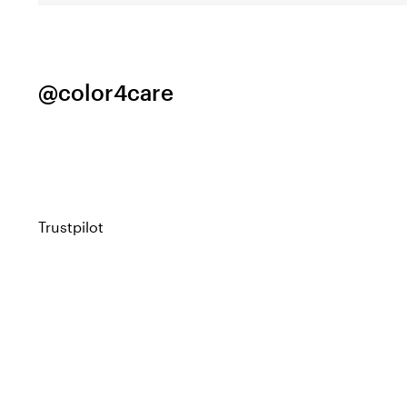
@color4care
Trustpilot