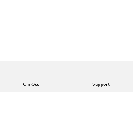
Om Oss
Support
Om Color4care
Kontakt oss
Vanlige spørsmål
Kjøpsvilkår
Frakt & retur
Reklamasjon