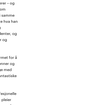
ærer – og
 som
 i samme
te hva han
g
denter, og
r og
rmet for å
enner og
lge med
antastiske
fesjonelle
 pleier