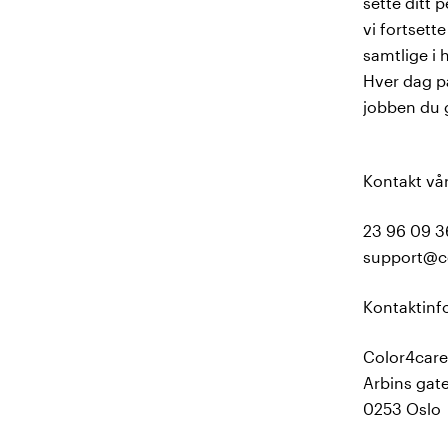
sette ditt 
vi fortsett
samtlige i 
Hver dag på
jobben du g
Kontakt vå
23 96 09 3
support@c
Kontaktinf
Color4car
Arbins gate
0253 Oslo