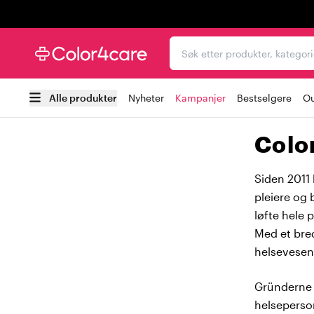
Trustpilot
Søk etter produkter, kat
Alle produkter
Nyheter
Kampanjer
Bestselgere
Ou
Color
Siden 2011 
pleiere og b
løfte hele 
Med et bred
helsevesene
Gründerne 
helseperson