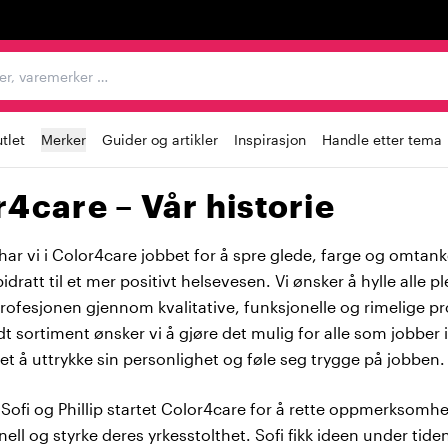
egorier, varemerker …
tlet
Merker
Guider og artikler
Inspirasjon
Handle etter tema
4care – Vår historie
har vi i Color4care jobbet for å spre glede, farge og omtank
idratt til et mer positivt helsevesen. Vi ønsker å hylle alle p
profesjonen gjennom kvalitative, funksjonelle og rimelige pr
t sortiment ønsker vi å gjøre det mulig for alle som jobber i
t å uttrykke sin personlighet og føle seg trygge på jobben.
Sofi og Phillip startet Color4care for å rette oppmerksomh
ell og styrke deres yrkesstolthet. Sofi fikk ideen under tid