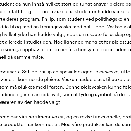
tudent da hun innså hvilket stort og tungt ansvar pleiere b
e blir tatt for gitt. Flere av skolens studenter hadde vesker
rte deres program. Philip, som student ved politihøgskolen
dde til og med en treningsveske med politilogo. Vesken vis
 hvilket yrke han hadde valgt, noe som skapte fellesskap o
et allerede i studietiden. Noe lignende manglet for pleiestu
te som ga opphav til en idé om å ta hensyn til pleiestudente
nell på samme måte.
userte Sofi og Phillip en spesialdesignet pleieveske, utfo
vene til kommende pleiere. Vesken hadde plass til bøker, p
 som må plukkes med i farten. Denne pleievesken kunne fø
diene og inn i arbeidslivet, som et tydelig symbol på det f
bæreren av den hadde valgt.
ne har vårt sortiment vokst, og en rekke funksjonelle, pro
ke produkter har kommet til. Med våre produkter kan du som