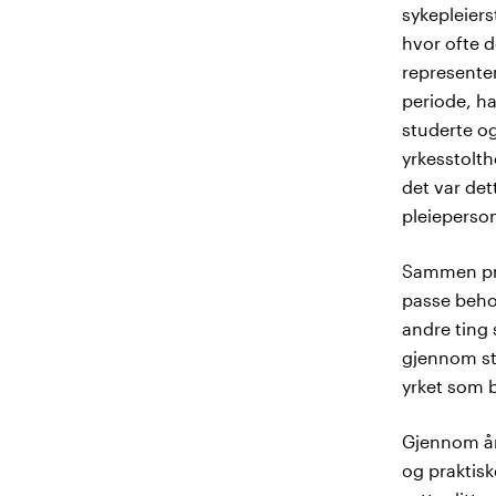
sykepleiers
hvor ofte d
represente
periode, ha
studerte og
yrkesstolth
det var det
pleieperso
Sammen prod
passe beho
andre ting
gjennom stu
yrket som 
Gjennom åre
og praktis