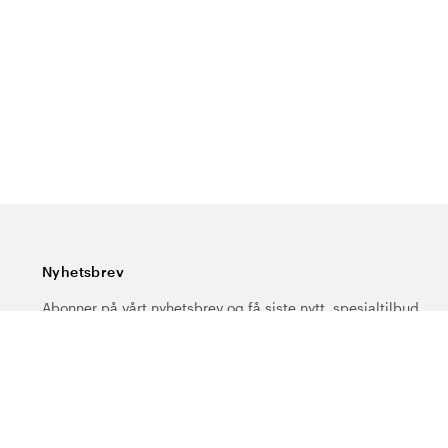
Nyhetsbrev
Abonner på vårt nyhetsbrev og få siste nytt, spesialtilbud,
gode tips og interessant lesning.
Skriv inn din e-postadresse