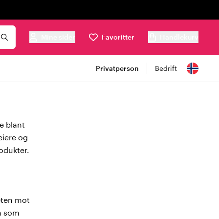
Mine sider
Favoritter
Handlekurv
Privatperson
Bedrift
e blant
leiere og
odukter.
eten mot
en som