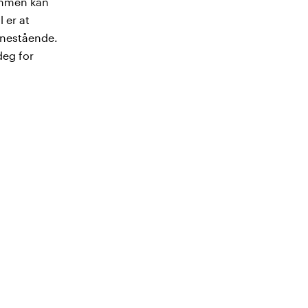
sammen kan
l er at
enestående.
deg for