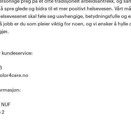
personlige preg på et ofte tradisjonelt arbeidsantrekk, og 
e å spre glede og bidra til et mer positivt helsevesen. Vårt må
helsevesenet skal føle seg uavhengige, betydningsfulle og 
 jobb er du som pleier viktig for noen, og vi ønsker å hylle 
jør.
r kundeservice:
6
olor4care.no
ormasjon:
e NUF
 2