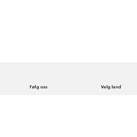
Følg oss
Velg land
Facebook
Norge
Instagram
Youtube
LinkedIn