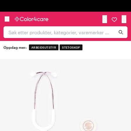
Trustpilot
Oppdag mer:
ARBEIDSUTSTYR
STETOSKOP