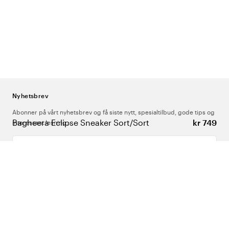
Nyhetsbrev
Abonner på vårt nyhetsbrev og få siste nytt, spesialtilbud, gode tips og
Bagheera Eclipse Sneaker Sort/Sort
kr 749
interessant lesning.
Skriv inn din e-postadresse
Om Oss
Support