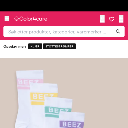
Trustpilot
Oppdag mer:
KLÆR
STØTTESTRØMPER