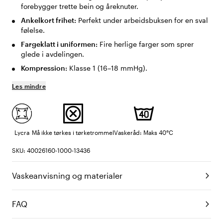
forebygger trette bein og åreknuter.
Ankelkort frihet:
Perfekt under arbeidsbuksen for en sval
følelse.
Fargeklatt i uniformen:
Fire herlige farger som sprer
glede i avdelingen.
Kompression:
Klasse 1 (16–18 mmHg).
Les mindre
Lycra
Må ikke tørkes i tørketrommel
Vaskeråd: Maks 40°C
SKU: 40026160-1000-13436
Vaskeanvisning og materialer
FAQ