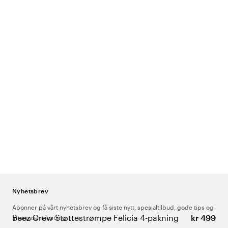
Nyhetsbrev
Abonner på vårt nyhetsbrev og få siste nytt, spesialtilbud, gode tips og
Beez Crew Støttestrømpe Felicia 4-pakning
kr 499
interessant lesning.