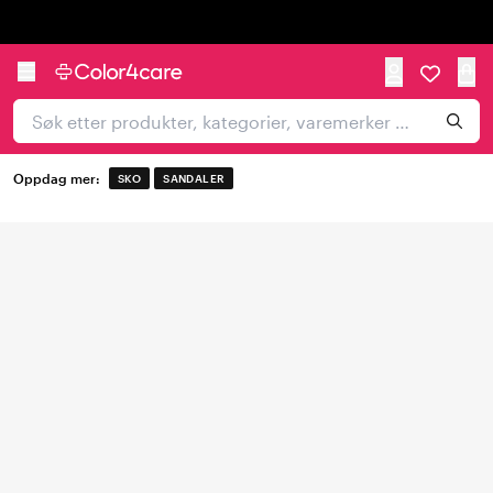
Trustpilot
Oppdag mer:
SKO
SANDALER