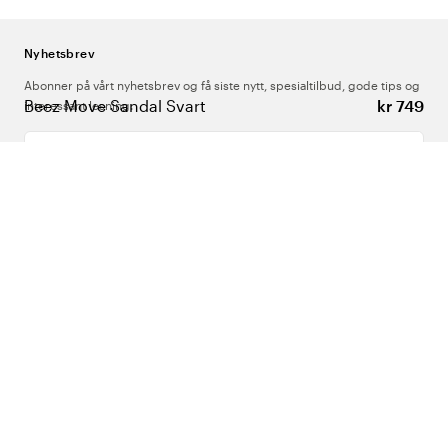
Nyhetsbrev
Abonner på vårt nyhetsbrev og få siste nytt, spesialtilbud, gode tips og
Beez Move Sandal Svart
kr 749
interessant lesning.
Skriv inn din e-postadresse
Om Oss
Support
Følg oss
Norge