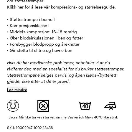
om støttestrømper.
Klikk
her
for å lese vår kompresjons- og størrelsesguide.
• Støttestrømpe i bomull
• Kompresjonsklasse I
• Middels kompresjon: 16–18 mmHg
• Øker blodsirkulasjonen i ben og føtter
• Forebygger blodpropp og åreknuter
• Gir støtte til slitne og hovne ben
Hvis du har medisinske problemer, anbefaler vi at du
rådfører deg med en spesialist før du bruker støttestrømper.
Støttestrømpene selges parvis, og åpen kjøps-/bytterett
gjelder ikke etter at de er prøvd.
Les mindre
Lycra
Må ikke tørkes i tørketrommel
Vaskeråd: Maks 40°C
Ikke stryk
SKU: 10002947-1002-13436