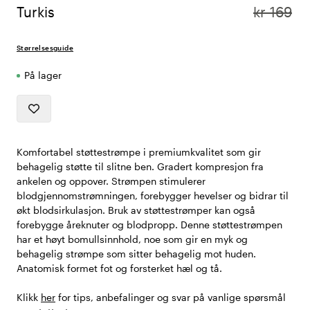
Turkis
kr 169
Størrelsesguide
På lager
Komfortabel støttestrømpe i premiumkvalitet som gir
behagelig støtte til slitne ben. Gradert kompresjon fra
ankelen og oppover. Strømpen stimulerer
blodgjennomstrømningen, forebygger hevelser og bidrar til
økt blodsirkulasjon. Bruk av støttestrømper kan også
forebygge åreknuter og blodpropp. Denne støttestrømpen
har et høyt bomullsinnhold, noe som gir en myk og
behagelig strømpe som sitter behagelig mot huden.
Anatomisk formet fot og forsterket hæl og tå.
Klikk
her
for tips, anbefalinger og svar på vanlige spørsmål