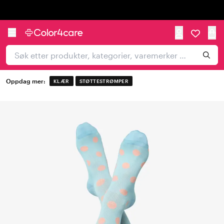
Trustpilot
Oppdag mer:
KLÆR
STØTTESTRØMPER