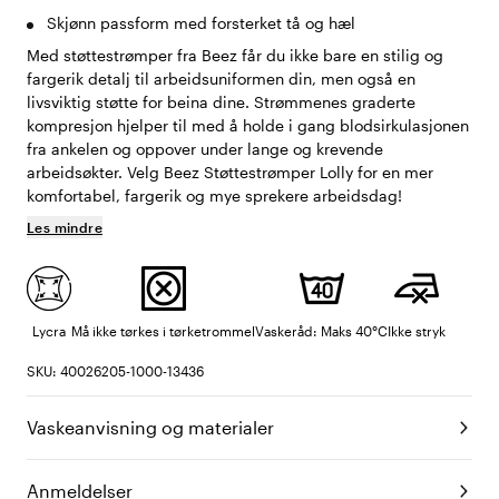
Skjønn passform med forsterket tå og hæl
Med støttestrømper fra Beez får du ikke bare en stilig og
fargerik detalj til arbeidsuniformen din, men også en
livsviktig støtte for beina dine. Strømmenes graderte
kompresjon hjelper til med å holde i gang blodsirkulasjonen
fra ankelen og oppover under lange og krevende
arbeidsøkter. Velg Beez Støttestrømper Lolly for en mer
komfortabel, fargerik og mye sprekere arbeidsdag!
Les mindre
Lycra
Må ikke tørkes i tørketrommel
Vaskeråd: Maks 40°C
Ikke stryk
SKU: 40026205-1000-13436
Vaskeanvisning og materialer
Anmeldelser