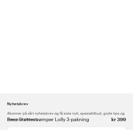
Nyhetsbrev
Abonner på vårt nyhetsbrev og få siste nytt, spesialtilbud, gode tips og
Beez Støttestrømper Lolly 3-pakning
kr 399
interessant lesning.
Skriv inn din e-postadresse