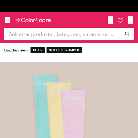
Trustpilot
Oppdag mer:
KLÆR
STØTTESTRØMPER