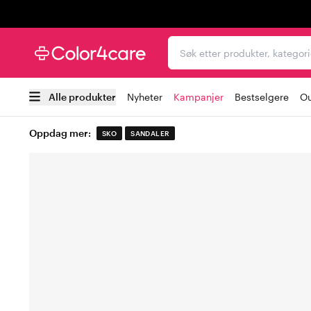
Trustpilot
Søk etter produkter, kat
Alle produkter
Nyheter
Kampanjer
Bestselgere
Ou
Oppdag mer:
SKO
SANDALER