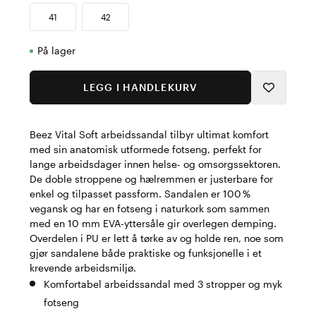
41
42
På lager
LEGG I HANDLEKURV
Beez Vital Soft arbeidssandal tilbyr ultimat komfort
med sin anatomisk utformede fotseng, perfekt for
lange arbeidsdager innen helse- og omsorgssektoren.
De doble stroppene og hælremmen er justerbare for
enkel og tilpasset passform. Sandalen er 100 %
vegansk og har en fotseng i naturkork som sammen
med en 10 mm EVA-yttersåle gir overlegen demping.
Overdelen i PU er lett å tørke av og holde ren, noe som
gjør sandalene både praktiske og funksjonelle i et
krevende arbeidsmiljø.
Komfortabel arbeidssandal med 3 stropper og myk
fotseng