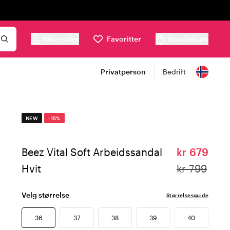
Mine sider
Favoritter
Handlekurv
Privatperson
Bedrift
NEW
-15%
Beez Vital Soft Arbeidssandal
kr 679
Hvit
kr 799
Velg størrelse
Størrelsesguide
36
37
38
39
40