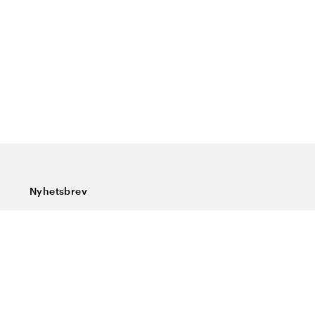
Nyhetsbrev
Abonner på vårt nyhetsbrev og få siste nytt, spesialtilbud,
gode tips og interessant lesning.
Skriv inn din e-postadresse