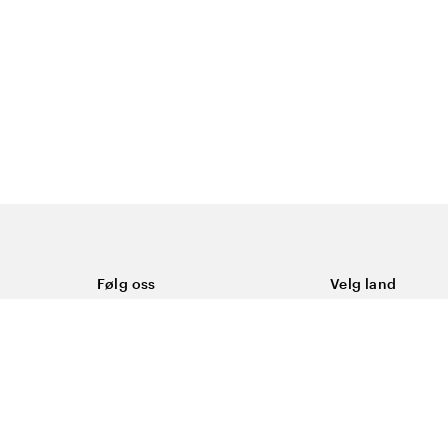
Følg oss
Velg land
Facebook
Norge
Instagram
Youtube
LinkedIn