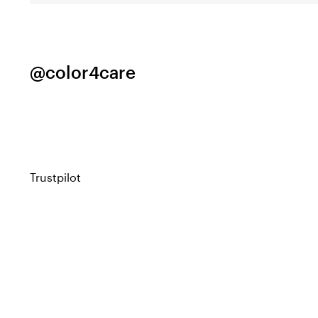
@color4care
Trustpilot