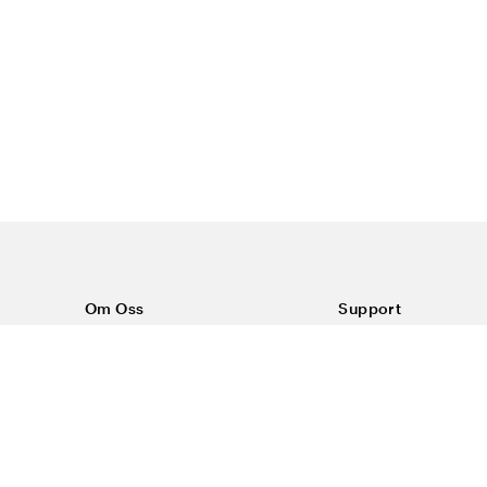
Om Oss
Support
Om Color4care
Kontakt oss
Vanlige spørsmål
Kjøpsvilkår
Frakt & retur
Reklamasjon