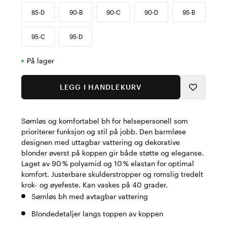
85-D
90-B
90-C
90-D
95-B
95-C
95-D
På lager
LEGG I HANDLEKURV
Sømløs og komfortabel bh for helsepersonell som
prioriterer funksjon og stil på jobb. Den barmløse
designen med uttagbar vattering og dekorative
blonder øverst på koppen gir både støtte og eleganse.
Laget av 90 % polyamid og 10 % elastan for optimal
komfort. Justerbare skulderstropper og romslig tredelt
krok- og øyefeste. Kan vaskes på 40 grader.
Sømløs bh med avtagbar vattering
Blondedetaljer langs toppen av koppen