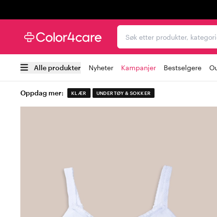
Trustpilot
Søk etter produkter, kat
Alle produkter
Nyheter
Kampanjer
Bestselgere
Ou
Oppdag mer:
KLÆR
UNDERTØY & SOKKER