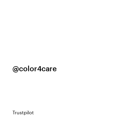
@color4care
Trustpilot