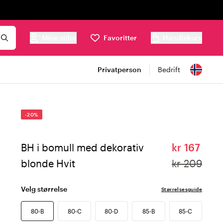
Mine sider
Favoritter
Handlekurv
Privatperson
Bedrift
-20%
BH i bomull med dekorativ
kr 167
blonde Hvit
kr 209
Velg størrelse
Størrelsesguide
80-B
80-C
80-D
85-B
85-C