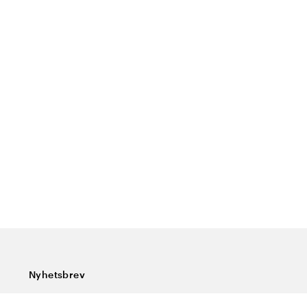
Nyhetsbrev
Abonner på vårt nyhetsbrev og få siste nytt, spesialtilbud,