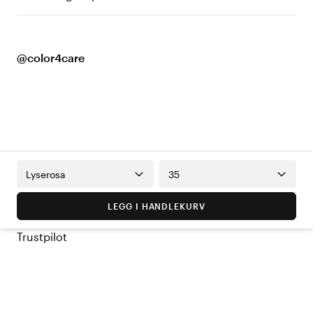
@color4care
Lyserosa
35
LEGG I HANDLEKURV
Trustpilot