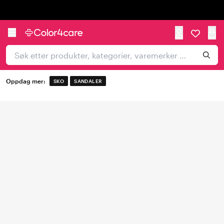
Trustpilot
Oppdag mer:
SKO
SANDALER