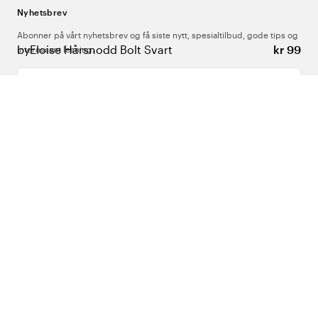
Nyhetsbrev
Abonner på vårt nyhetsbrev og få siste nytt, spesialtilbud, gode tips og
byEloise Hårsnodd Bolt Svart
kr 99
interessant lesning.
Skriv inn din e-postadresse
Om Oss
Support
Følg oss
Norge