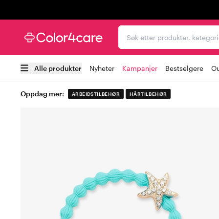
Trustpilot
Søk etter produkter, kat
Alle produkter
Nyheter
Kampanjer
Bestselgere
Ou
Oppdag mer:
ARBEIDSTILBEHØR
HÅRTILBEHØR