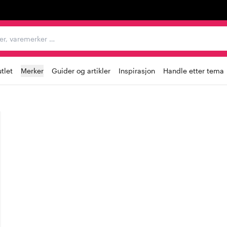
egorier, varemerker …
tlet
Merker
Guider og artikler
Inspirasjon
Handle etter tema