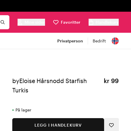
Mine sider
Favoritter
Handlekurv
Privatperson
Bedrift
byEloise Hårsnodd Starfish
kr 99
Turkis
På lager
LEGG I HANDLEKURV