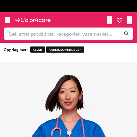
Trustpilot
Oppdag mer:
KLÆR
ARBEIDSOVERDELER