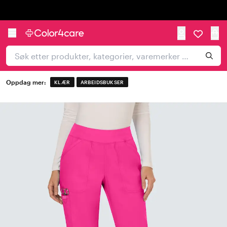
Trustpilot
Oppdag mer:
KLÆR
ARBEIDSBUKSER