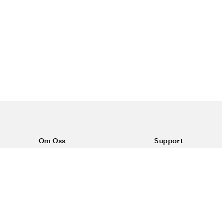
Om Oss
Support
Om Color4care
Kontakt oss
Vanlige spørsmål
Kjøpsvilkår
Frakt & retur
Reklamasjon