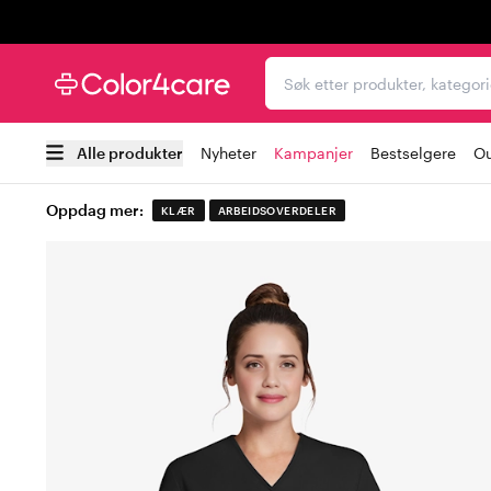
Trustpilot
Søk etter produkter, kat
Alle produkter
Nyheter
Kampanjer
Bestselgere
Ou
Oppdag mer:
KLÆR
ARBEIDSOVERDELER