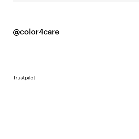
@color4care
Trustpilot