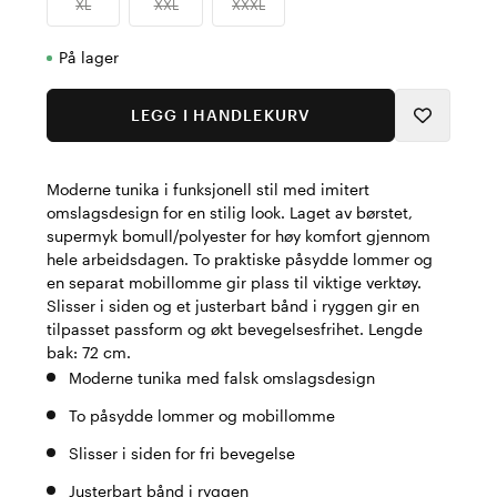
XL
XXL
XXXL
På lager
LEGG I HANDLEKURV
Moderne tunika i funksjonell stil med imitert
omslagsdesign for en stilig look. Laget av børstet,
supermyk bomull/polyester for høy komfort gjennom
hele arbeidsdagen. To praktiske påsydde lommer og
en separat mobillomme gir plass til viktige verktøy.
Slisser i siden og et justerbart bånd i ryggen gir en
tilpasset passform og økt bevegelsesfrihet. Lengde
bak: 72 cm.
Moderne tunika med falsk omslagsdesign
To påsydde lommer og mobillomme
Slisser i siden for fri bevegelse
Justerbart bånd i ryggen