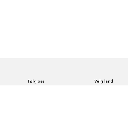
Følg oss
Velg land
Facebook
Norge
Instagram
Youtube
LinkedIn