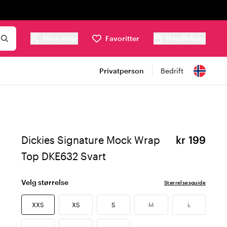
Mine sider
Favoritter
Handlekurv
Privatperson
Bedrift
Dickies Signature Mock Wrap
kr 199
Top DKE632 Svart
Velg størrelse
Størrelsesguide
XXS
XS
S
M
L