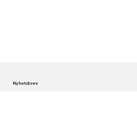
Nyhetsbrev
Abonner på vårt nyhetsbrev og få siste nytt, spesialtilbud,
gode tips og interessant lesning.
Skriv inn din e-postadresse