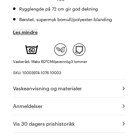
Rygglengde på 72 cm gir god dekning
Børstet, supermyk bomull/polyester-blanding
Les mindre
Vaskeråd: Maks 60°C
Miljøvennlig
3 lommer
SKU: 10003974-1076-10003
Vaskeanvisning og materialer
Anmeldelser
Vis 30 dagers prishistorikk