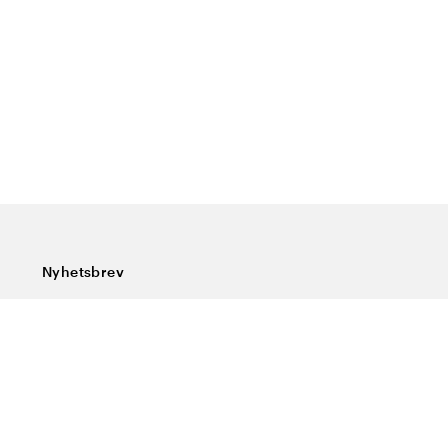
Nyhetsbrev
Abonner på vårt nyhetsbrev og få siste nytt, spesialtilbud,
gode tips og interessant lesning.
Skriv inn din e-postadresse