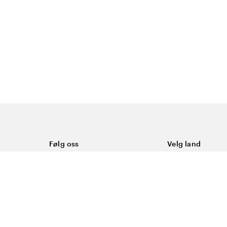
Følg oss
Velg land
Facebook
Norge
Instagram
Youtube
LinkedIn