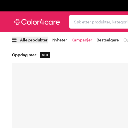
Trustpilot
Søk etter produkter, kat
Alle produkter
Nyheter
Kampanjer
Bestselgere
Ou
Oppdag mer:
SKO