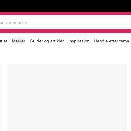
egorier, varemerker …
tlet
Merker
Guider og artikler
Inspirasjon
Handle etter tema