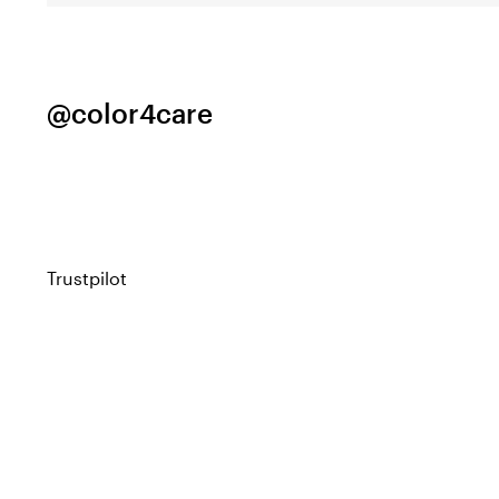
@color4care
Trustpilot