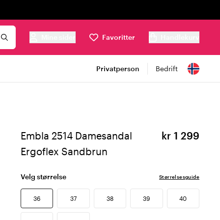
Mine sider
Favoritter
Handlekurv
Privatperson
Bedrift
Embla 2514 Damesandal
kr 1 299
Ergoflex Sandbrun
Velg størrelse
Størrelsesguide
36
37
38
39
40