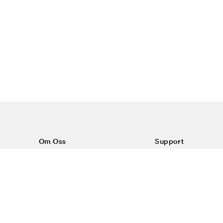
Om Oss
Support
Om Color4care
Kontakt oss
Vanlige spørsmål
Kjøpsvilkår
Frakt & retur
Reklamasjon