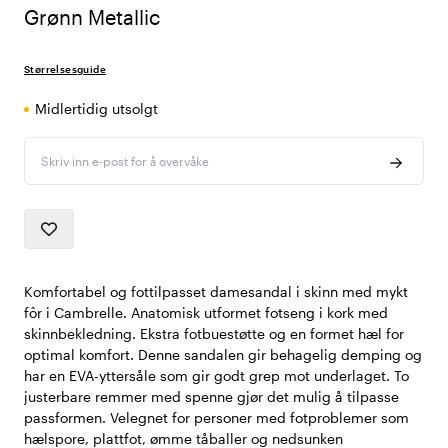
Grønn Metallic
Størrelsesguide
Midlertidig utsolgt
Skriv inn e-post for å overvåke
Komfortabel og fottilpasset damesandal i skinn med mykt
fôr i Cambrelle.
Anatomisk utformet fotseng i kork med
skinnbekledning. Ekstra fotbuestøtte og en formet hæl for
optimal komfort. Denne sandalen gir behagelig demping og
har en EVA-yttersåle som gir godt grep mot underlaget. To
justerbare remmer med spenne gjør det mulig å tilpasse
passformen.
Velegnet for personer med fotproblemer som
hælspore, plattfot, ømme tåballer og nedsunken