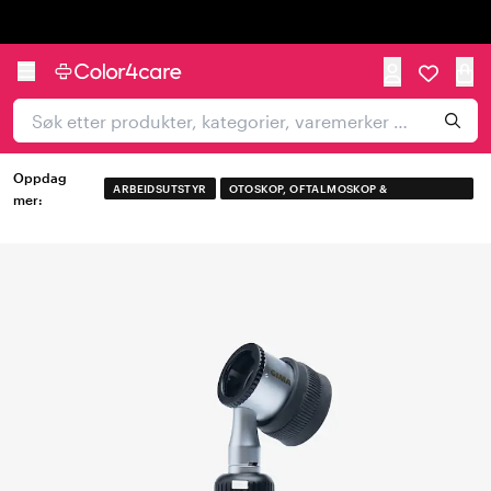
Trustpilot
Oppdag
ARBEIDSUTSTYR
OTOSKOP, OFTALMOSKOP &
mer:
DERMATOSKOP