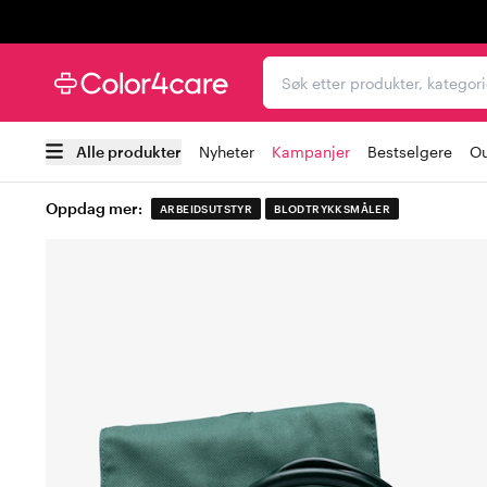
Trustpilot
Søk etter produkter, kat
Alle produkter
Nyheter
Kampanjer
Bestselgere
Ou
Oppdag mer:
ARBEIDSUTSTYR
BLODTRYKKSMÅLER