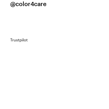
@color4care
Trustpilot