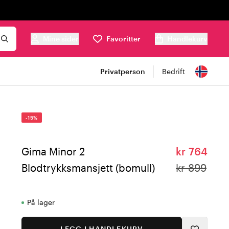
Mine sider
Favoritter
Handlekurv
Privatperson
Bedrift
-15%
Gima Minor 2
kr 764
Blodtrykksmansjett (bomull)
kr 899
På lager
LEGG I HANDLEKURV