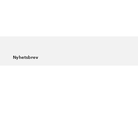
Nyhetsbrev
Abonner på vårt nyhetsbrev og få siste nytt, spesialtilbud,
gode tips og interessant lesning.
Skriv inn din e-postadresse