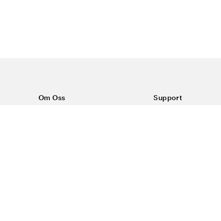
Om Oss
Support
Om Color4care
Kontakt oss
Vanlige spørsmål
Kjøpsvilkår
Frakt & retur
Reklamasjon
Personvern & inform
#yescolor4care