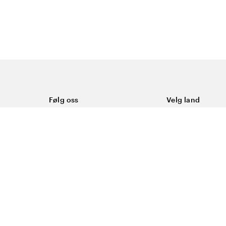
Følg oss
Velg land
Facebook
Norge
Instagram
Youtube
LinkedIn
asjonskapsler