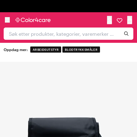
Trustpilot
Oppdag mer:
ARBEIDSUTSTYR
BLODTRYKKSMÅLER