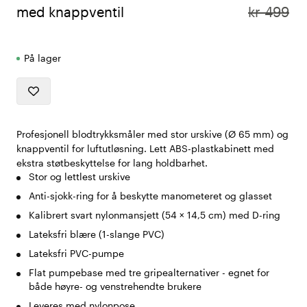
med knappventil
kr 499
På lager
Profesjonell blodtrykksmåler med stor urskive (Ø 65 mm) og
knappventil for luftutløsning. Lett ABS-plastkabinett med
ekstra støtbeskyttelse for lang holdbarhet.
Stor og lettlest urskive
Anti-sjokk-ring for å beskytte manometeret og glasset
Kalibrert svart nylonmansjett (54 × 14,5 cm) med D-ring
Lateksfri blære (1-slange PVC)
Lateksfri PVC-pumpe
Flat pumpebase med tre gripealternativer - egnet for
både høyre- og venstrehendte brukere
Leveres med nylonpose