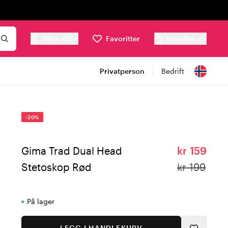
Mine sider
Favoritter
Handlekurv
Privatperson
Bedrift
-20%
Gima Trad Dual Head
kr 159
Stetoskop Rød
kr 199
På lager
LEGG I HANDLEKURV