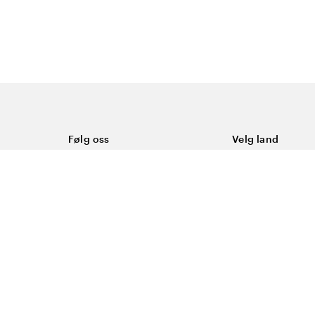
Følg oss
Velg land
Facebook
Norge
Instagram
Youtube
LinkedIn
asjonskapsler