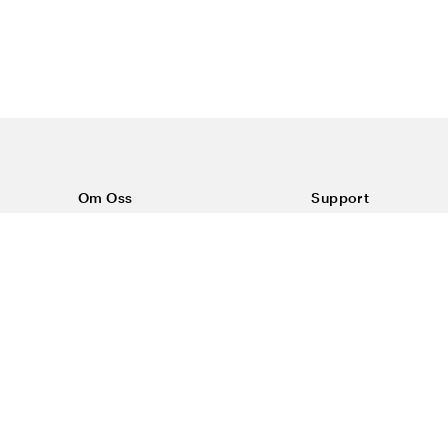
Om Oss
Support
Om Color4care
Kontakt oss
Vanlige spørsmål
Kjøpsvilkår
Frakt & retur
Reklamasjon
Personvern & inform
#yescolor4care