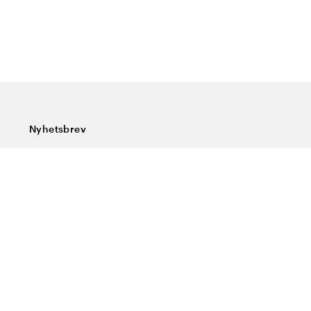
Nyhetsbrev
Abonner på vårt nyhetsbrev og få siste nytt, spesialtilbud,
gode tips og interessant lesning.
Skriv inn din e-postadresse