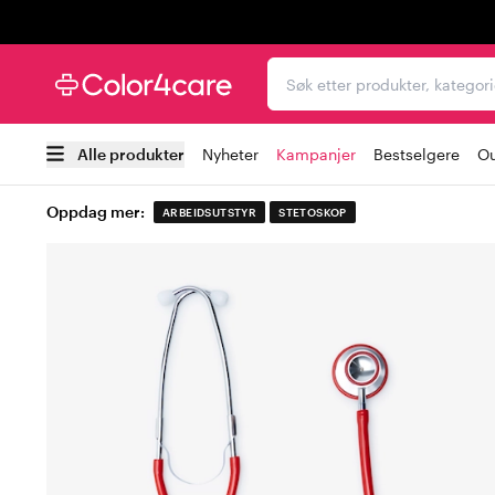
Trustpilot
Søk etter produkter, kat
Alle produkter
Nyheter
Kampanjer
Bestselgere
Ou
Oppdag mer:
ARBEIDSUTSTYR
STETOSKOP