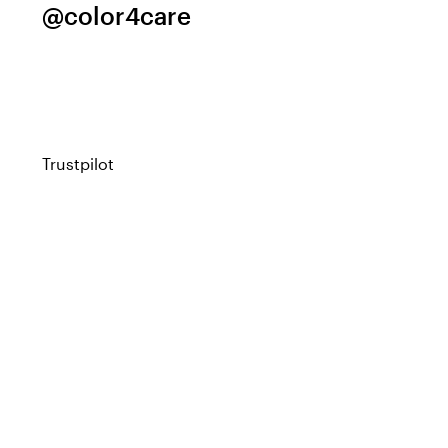
@color4care
Trustpilot