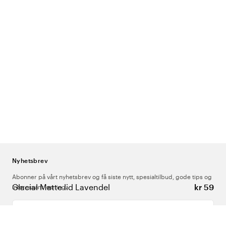
Nyhetsbrev
Abonner på vårt nyhetsbrev og få siste nytt, spesialtilbud, gode tips og
Glacial Matte lid Lavendel
kr 59
interessant lesning.
Skriv inn din e-postadresse