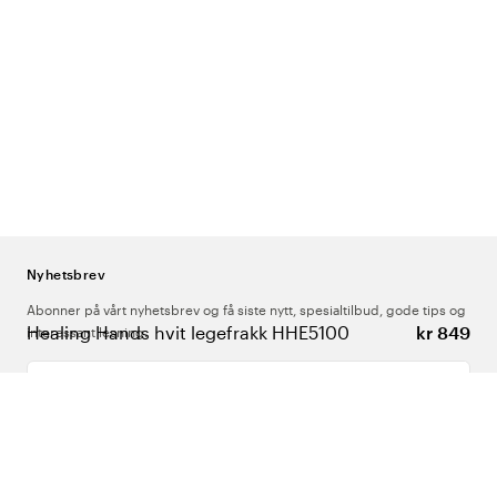
Nyhetsbrev
Abonner på vårt nyhetsbrev og få siste nytt, spesialtilbud, gode tips og
Healing Hands hvit legefrakk HHE5100
kr 849
interessant lesning.
Skriv inn din e-postadresse
Om Oss