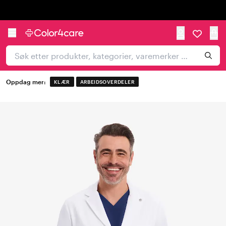
Trustpilot
Oppdag mer:
KLÆR
ARBEIDSOVERDELER