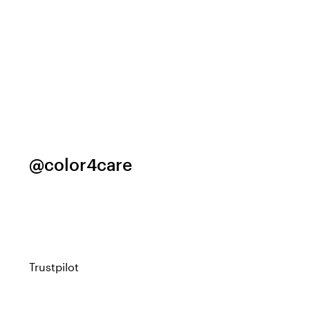
@color4care
Trustpilot