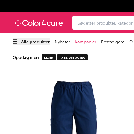
Trustpilot
Søk etter produkter, kat
Alle produkter
Nyheter
Kampanjer
Bestselgere
Ou
Oppdag mer:
KLÆR
ARBEIDSBUKSER