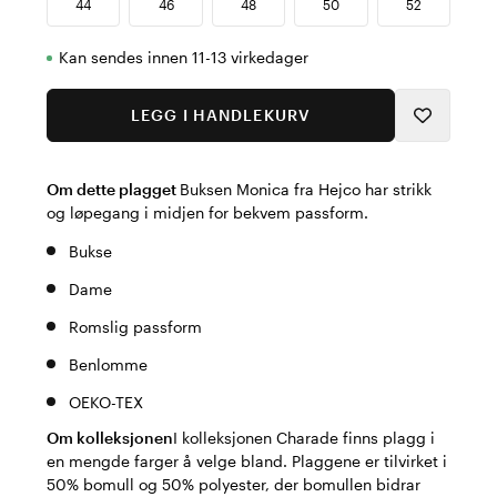
44
46
48
50
52
Kan sendes innen 11-13 virkedager
LEGG I HANDLEKURV
Om dette plagget
Buksen Monica fra Hejco har strikk
og løpegang i midjen for bekvem passform.
Bukse
Dame
Romslig passform
Benlomme
OEKO-TEX
Om kolleksjonen
I kolleksjonen Charade finns plagg i
en mengde farger å velge bland. Plaggene er tilvirket i
50% bomull og 50% polyester, der bomullen bidrar