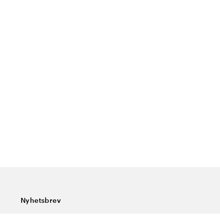
Nyhetsbrev
Abonner på vårt nyhetsbrev og få siste nytt, spesialtilbud,