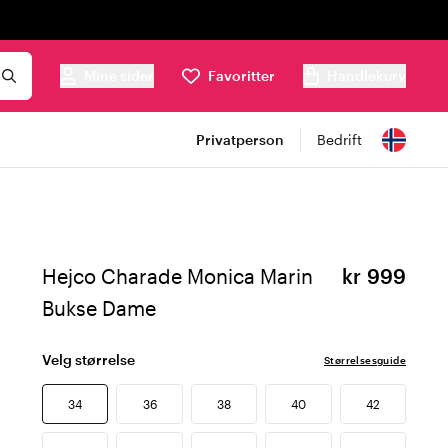
Mine sider
Favoritter
Handlekurv
Privatperson
Bedrift
Hejco Charade Monica Marin
kr 999
Bukse Dame
Velg størrelse
Størrelsesguide
34
36
38
40
42