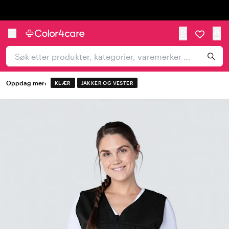
Trustpilot
Oppdag mer:
KLÆR
JAKKER OG VESTER