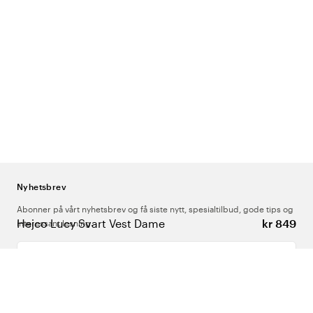
Nyhetsbrev
Abonner på vårt nyhetsbrev og få siste nytt, spesialtilbud, gode tips og
Hejco Lucy Svart Vest Dame
kr 849
interessant lesning.
Skriv inn din e-postadresse
Om Oss