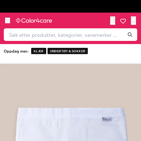
Trustpilot
Oppdag mer:
KLÆR
UNDERTØY & SOKKER