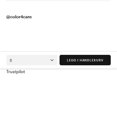
@color4care
S
LEGG I HANDLEKURV
Trustpilot