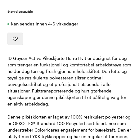
Størrelsesguide
Kan sendes innen 4-6 virkedager
ID Geyser Active Pikéskjorte Herre Hvit er designet for deg
som trenger en funksjonell og komfortabel arbeidstrøye som
holder deg tørr og fresh gjennom hele skiftet. Den lette og
tøyelige resirkulerte polyesteren sikrer optimal
bevegelsesfrihet og et profesjonelt utseende i alle
situasjoner. Fukttransporterende og hurtigtørkende
egenskaper gjør denne pikéskjorten til et pålitelig valg for
en aktiv arbeidsdag.
Denne pikéskjorten er laget av 100% resirkulert polyester og
er OEKO-TEX® Standard 100 Recycled-sertifisert, noe som
understreker Color4cares engasjement for bærekraft. Den er
utstyrt med YKK-trykknapper og har en regular fit for menn,