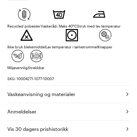
Recycled polyester
Vaskeråd: Maks 40°C
Stryk med lav temperatur
Ikke bruk blekemiddel
Lav temperatur i tørketrommel
Knapper
Miljøvennlig
Strekkbar
SKU: 10004271-1077-10007
Vaskeanvisning og materialer
Anmeldelser
Vis 30 dagers prishistorikk