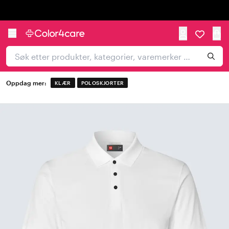
Trustpilot
Oppdag mer:
KLÆR
POLOSKJORTER