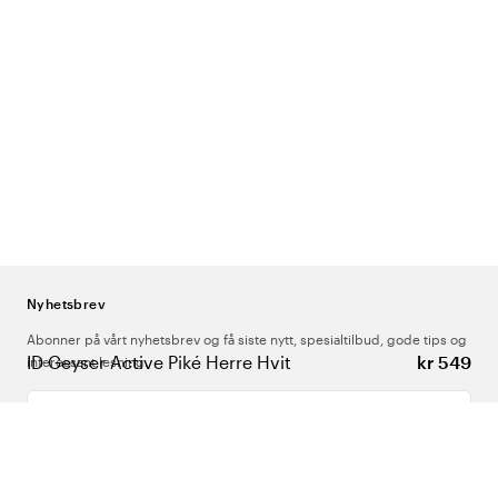
Nyhetsbrev
Abonner på vårt nyhetsbrev og få siste nytt, spesialtilbud, gode tips og
ID Geyser Active Piké Herre Hvit
kr 549
interessant lesning.
Skriv inn din e-postadresse
Om Oss