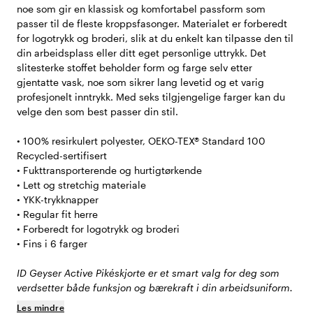
noe som gir en klassisk og komfortabel passform som
passer til de fleste kroppsfasonger. Materialet er forberedt
for logotrykk og broderi, slik at du enkelt kan tilpasse den til
din arbeidsplass eller ditt eget personlige uttrykk. Det
slitesterke stoffet beholder form og farge selv etter
gjentatte vask, noe som sikrer lang levetid og et varig
profesjonelt inntrykk. Med seks tilgjengelige farger kan du
velge den som best passer din stil.
• 100% resirkulert polyester, OEKO-TEX® Standard 100
Recycled-sertifisert
• Fukttransporterende og hurtigtørkende
• Lett og stretchig materiale
• YKK-trykknapper
• Regular fit herre
• Forberedt for logotrykk og broderi
• Fins i 6 farger
ID Geyser Active Pikéskjorte er et smart valg for deg som
verdsetter både funksjon og bærekraft i din arbeidsuniform.
Les mindre