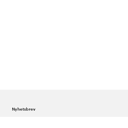
Nyhetsbrev
Abonner på vårt nyhetsbrev og få siste nytt, spesialtilbud,
gode tips og interessant lesning.