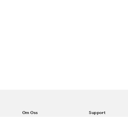
Om Oss
Support
Om Color4care
Kontakt oss