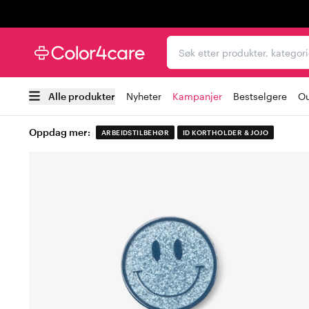
Trustpilot
Søk etter produkter, kat
Alle produkter
Nyheter
Kampanjer
Bestselgere
Ou
Oppdag mer:
ARBEIDSTILBEHØR
ID KORTHOLDER & JOJO