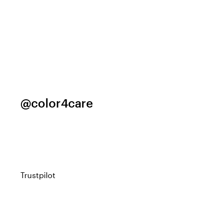
@color4care
Trustpilot