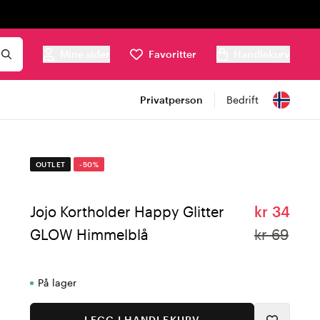
Mine sider
Favoritter
Handlekurv
Privatperson
Bedrift
OUTLET
-50%
Jojo Kortholder Happy Glitter
kr 34
GLOW Himmelblå
kr 69
På lager
LEGG I HANDLEKURV