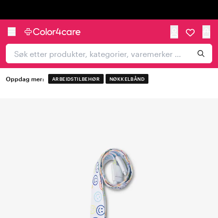
Trustpilot
Oppdag mer:
ARBEIDSTILBEHØR
NØKKELBÅND