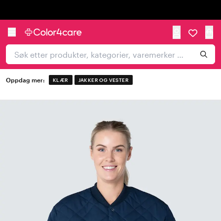
Trustpilot
Oppdag mer:
KLÆR
JAKKER OG VESTER