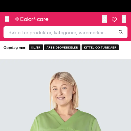
Trustpilot
Oppdag mer:
KLÆR
ARBEIDSOVERDELER
KITTEL OG TUNIKAER