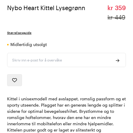
Nybo Heart Kittel Lysegrønn
kr 359
kr 449
Størrelsesguide
Midlertidig utsolgt
Skriv inn e-post for å overvåke
Kittel i unisexmodell med avslappet, romslig passform og et
sporty utseende. Plagget har en generøs lengde og splitter i
sidene for optimal bevegelsesfrihet. Brystlomme og to
romslige hoftelommer, hvorav den ene har en mindre
innerlomme til mobiltelefon eller mindre hjelpemidler.
Kittelen puster godt og er laget av slitesterkt og