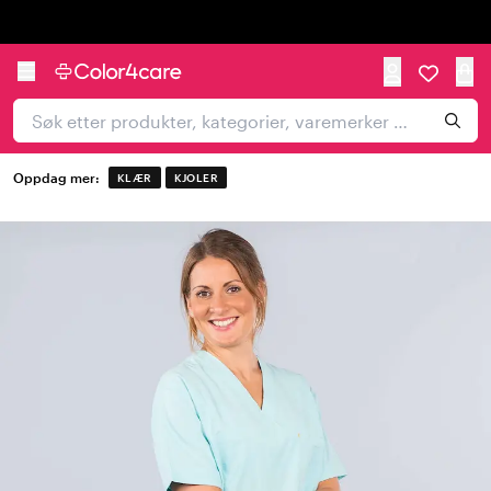
Trustpilot
Oppdag mer:
KLÆR
KJOLER