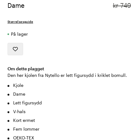
Dame
kr 749
Størrelsesguide
På lager
Om dette plagget
Den her kjolen fra Nytello er lett figursydd i kriklet bomull.
Kjole
Dame
Lett figursydd
V-hals
Kort ermet
Fem lommer
OEKO-TEX