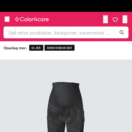
Trustpilot
Oppdag mer:
KLÆR
ARBEIDSBUKSER