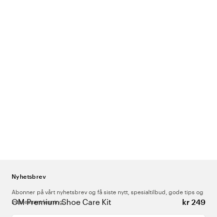
Nyhetsbrev
Abonner på vårt nyhetsbrev og få siste nytt, spesialtilbud, gode tips og
OM Premium Shoe Care Kit
kr 249
interessant lesning.