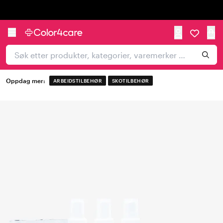
Trustpilot
Oppdag mer:
ARBEIDSTILBEHØR
SKOTILBEHØR