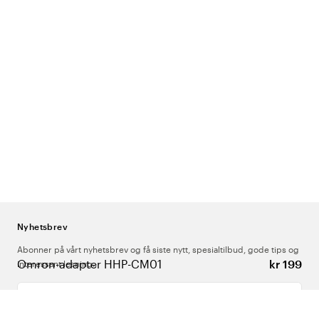
Nyhetsbrev
Abonner på vårt nyhetsbrev og få siste nytt, spesialtilbud, gode tips og
Omron-adapter HHP-CM01
kr 199
interessant lesning.
Skriv inn din e-postadresse