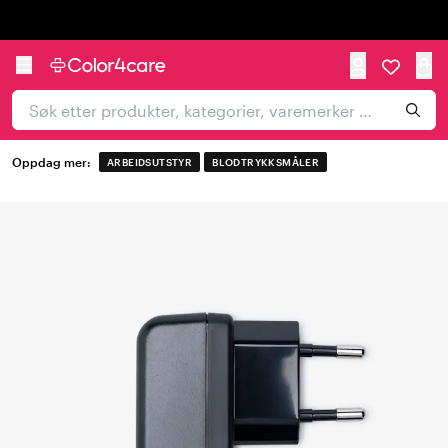
Trustpilot
Oppdag mer:
ARBEIDSUTSTYR
BLODTRYKKSMÅLER