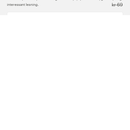
kr 69
interessant lesning.
Skriv inn din e-postadresse
Om Oss
Support
Følg oss
Norge
Copyright © 2026 , Color4Care