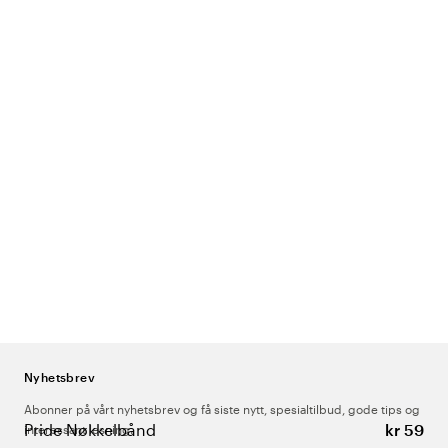
Nyhetsbrev
Abonner på vårt nyhetsbrev og få siste nytt, spesialtilbud, gode tips og
Pride Nøkkelbånd
kr 59
interessant lesning.