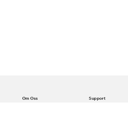
Om Oss
Support
Om Color4care
Kontakt oss
Vanlige spørsmål
Kjøpsvilkår