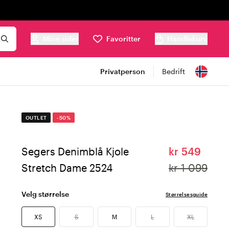
Mine sider
Favoritter
Handlekurv
Privatperson
Bedrift
OUTLET
-50%
Segers Denimblå Kjole
kr 549
Stretch Dame 2524
kr 1 099
Velg størrelse
Størrelsesguide
XS
S
M
L
XL