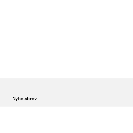
Nyhetsbrev
Abonner på vårt nyhetsbrev og få siste nytt, spesialtilbud,
gode tips og interessant lesning.
Skriv inn din e-postadresse