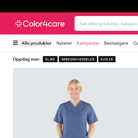
Trustpilot
Søk etter produkter, kat
Alle produkter
Nyheter
Kampanjer
Bestselgere
Ou
Oppdag mer:
KLÆR
ARBEIDSOVERDELER
KJOLER