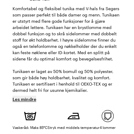
Komfortabel og fleksibel tunika med V-hals fra Segers
som passer perfekt til både damer og menn. Tunikaen
er utstyrt med flere gode funksjoner for å gjøre
arbeidet lettere. Tunikaen har en brystlomme med
dobbel funksjon og to skrå sidelommer med dobbelt
stoff for økt holdbarhet. I høyre sidelomme finner du
også en telefonlomme og nøkkelholder der du enkelt
kan feste nøklene eller ID-kortet. Med en splitt på
sidene får du optimal komfort og bevegelsesfrihet.
Tunikaen er laget av 50% bomull og 50% polyester,
som gir både høy holdbarhet, kvalitet og komfort.
Tunikaen er sertifisert i henhold til OEKO-TEX og er
dermed helt fri for usunne kjemikalier.
Les mindre
Vaskeråd: Maks 85°C
Stryk med middels temperatur
4 lommer