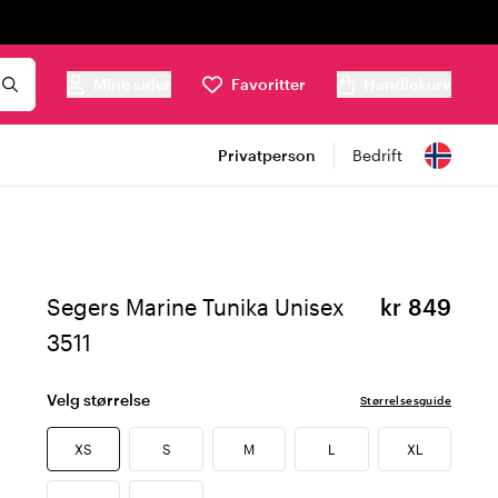
Mine sider
Favoritter
Handlekurv
Privatperson
Bedrift
Segers Marine Tunika Unisex
kr 849
3511
Velg størrelse
Størrelsesguide
XS
S
M
L
XL