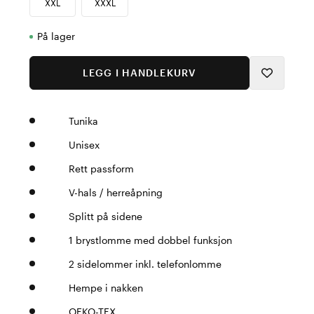
XXL
XXXL
På lager
LEGG I HANDLEKURV
Tunika
Unisex
Rett passform
V-hals / herreåpning
Splitt på sidene
1 brystlomme med dobbel funksjon
2 sidelommer inkl. telefonlomme
Hempe i nakken
OEKO-TEX