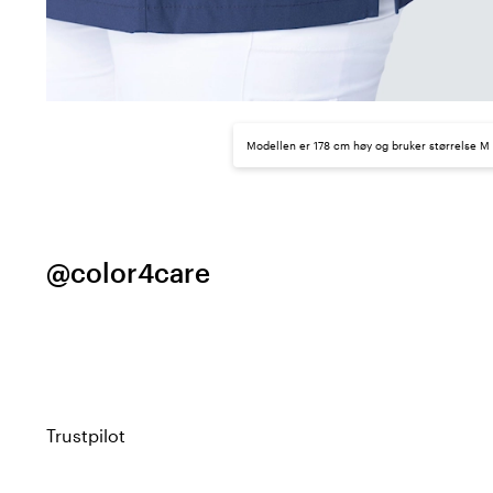
Modellen er 178 cm høy og bruker størrelse M
@color4care
Trustpilot