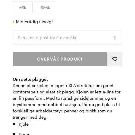
XXL
XXXL
Midlertidig utsolgt
Skriv inn e-post for å overvåke
OVERVÅK PRODUKT
Om dette plagget
Denne pleiekjolen er laget i XLA stretch, som gir et
komfortabelt og elastisk plagg. Kjolen er lett a-line for
en fin passform. Med to romslige sidelommer og en
brystlomme med dobbel funksjon, får du god plass til
forskjellige arbeidsutstyr, penner og blokk som du
trenger med deg.
Kjole
Dame