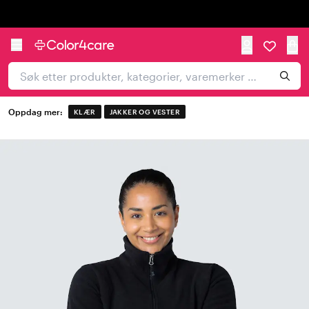
Trustpilot
Oppdag mer:
KLÆR
JAKKER OG VESTER