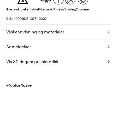
Ikke bruk blekemiddel
Ikke stryk
Glidelås
Snøring
2 lommer
SKU: 10001635-1076-10007
Vaskeanvisning og materialer
Anmeldelser
Vis 30 dagers prishistorikk
@color4care