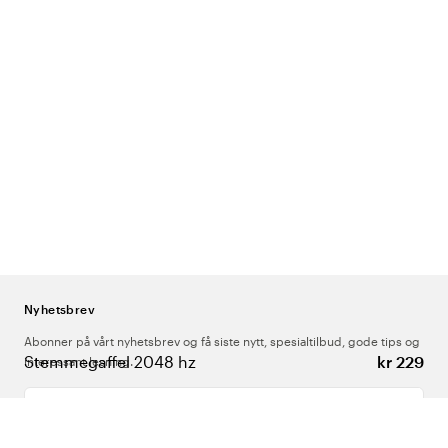
Nyhetsbrev
Abonner på vårt nyhetsbrev og få siste nytt, spesialtilbud, gode tips og
Stemmegaffel 2048 hz
kr 229
interessant lesning.
Skriv inn din e-postadresse