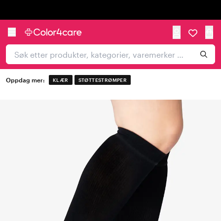
Trustpilot
Oppdag mer:
KLÆR
STØTTESTRØMPER