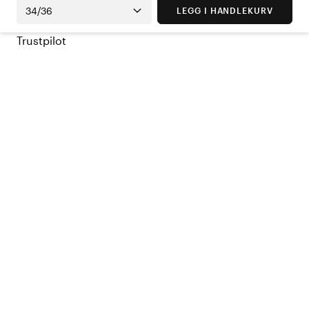
34/36
LEGG I HANDLEKURV
Trustpilot