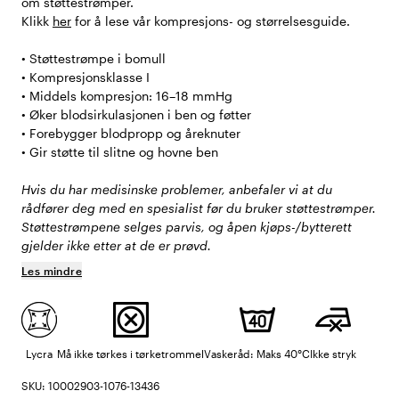
om støttestrømper.
Klikk
her
for å lese vår kompresjons- og størrelsesguide.
• Støttestrømpe i bomull
• Kompresjonsklasse I
• Middels kompresjon: 16–18 mmHg
• Øker blodsirkulasjonen i ben og føtter
• Forebygger blodpropp og åreknuter
• Gir støtte til slitne og hovne ben
Hvis du har medisinske problemer, anbefaler vi at du
rådfører deg med en spesialist før du bruker støttestrømper.
Støttestrømpene selges parvis, og åpen kjøps-/bytterett
gjelder ikke etter at de er prøvd.
Les mindre
Lycra
Må ikke tørkes i tørketrommel
Vaskeråd: Maks 40°C
Ikke stryk
SKU: 10002903-1076-13436