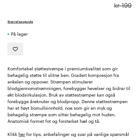
kr 199
Størrelsesguide
På lager
Komfortabel støttestrømpe i premiumkvalitet som gir
behagelig støtte til slitne ben. Gradert kompresjon fra
ankelen og oppover. Strømpen stimulerer
blodgjennomstrømningen, forebygger hevelser og bidrar til
økt blodsirkulasjon. Bruk av støttestrømper kan også
forebygge åreknuter og blodpropp. Denne støttestrømpen
har et høyt bomullsinnhold, noe som gir en myk og
behagelig strømpe som sitter behagelig mot huden.
Anatomisk formet fot og forsterket hæl og tå.
Klikk
her
for tips, anbefalinger og svar på vanlige spørsmål