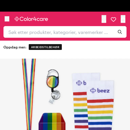
Trustpilot
Oppdag mer:
ARBEIDSTILBEHØR