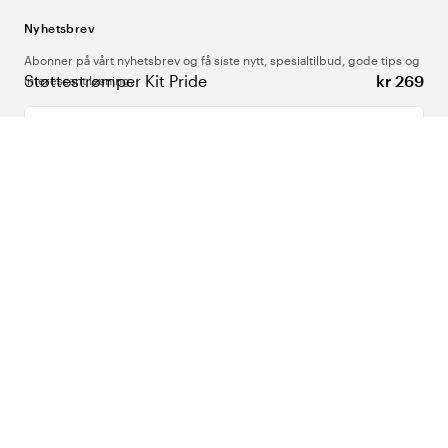
Nyhetsbrev
Abonner på vårt nyhetsbrev og få siste nytt, spesialtilbud, gode tips og
Støttestrømper Kit Pride
kr 269
interessant lesning.
Skriv inn din e-postadresse
Om Oss
Support
Følg oss
Norge