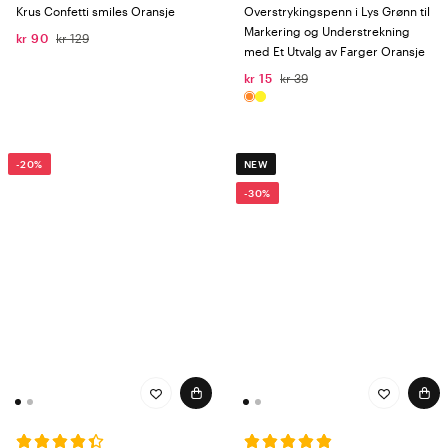
Krus Confetti smiles Oransje
Overstrykingspenn i Lys Grønn til
Markering og Understrekning
kr 90
kr 129
med Et Utvalg av Farger Oransje
kr 15
kr 39
-20%
NEW
-30%