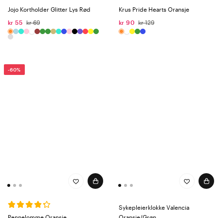
Jojo Kortholder Glitter Lys Rød
Krus Pride Hearts Oransje
kr 55
kr 69
kr 90
kr 129
-60%
Sykepleierklokke Valencia
Pennelomme Oransje
Oransje/Grøn