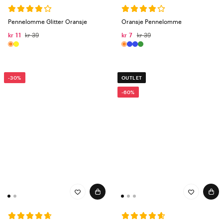
Pennelomme Glitter Oransje
Oransje Pennelomme
kr 11
kr 39
kr 7
kr 39
-30%
OUTLET
-60%