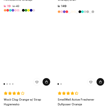
kr 19
kr 49
kr 149
Wock Clog Orange w/ Strap
SmellWell Active Freshener
Hygienesko
Duftposer Oransje