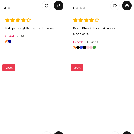
Kulepenn glitterhjerte Oransje
Beez Bliss Slip-on Apricot
Sneakers
kr 44
kr 55
kr 299
kr 499
-20%
-30%