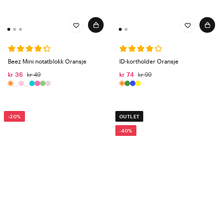
Beez Mini notatblokk Oransje
ID-kortholder Oransje
kr 36
kr 49
kr 74
kr 99
-20%
OUTLET
-40%