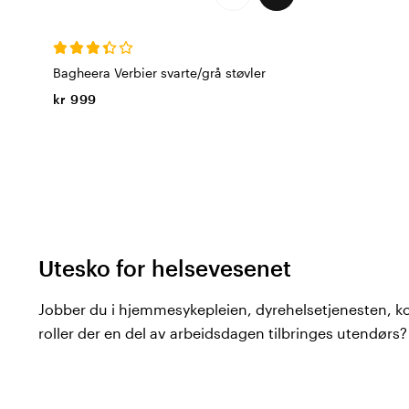
Bagheera Verbier svarte/grå støvler
kr 999
Utesko for helsevesenet
Jobber du i hjemmesykepleien, dyrehelsetjenesten, k
roller der en del av arbeidsdagen tilbringes utendørs? 
til skoene enn i et innendørsmiljø – de må være vannte
ujevnt og glatt underlag, og ikke minst holde føtten
arbeidsøkter.