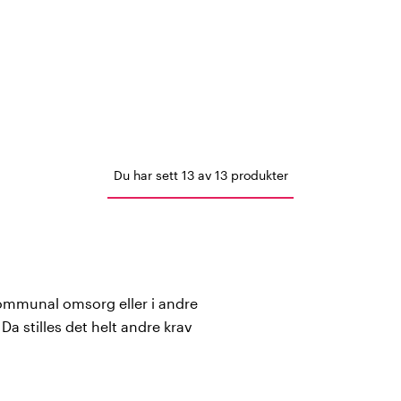
Du har sett 13 av 13 produkter
ommunal omsorg eller i andre
Da stilles det helt andre krav
tte, ha et stabilt grep på
e varme under kalde