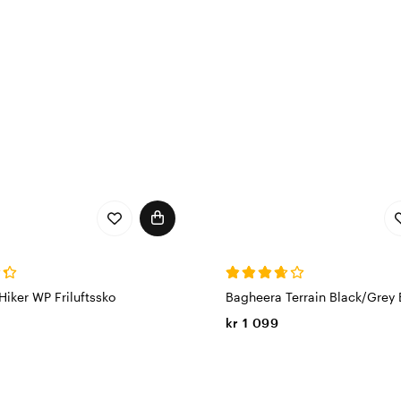
iker WP Friluftssko
Bagheera Terrain Black/Grey 
kr 1 099