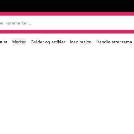
egorier, varemerker …
tlet
Merker
Guider og artikler
Inspirasjon
Handle etter tema