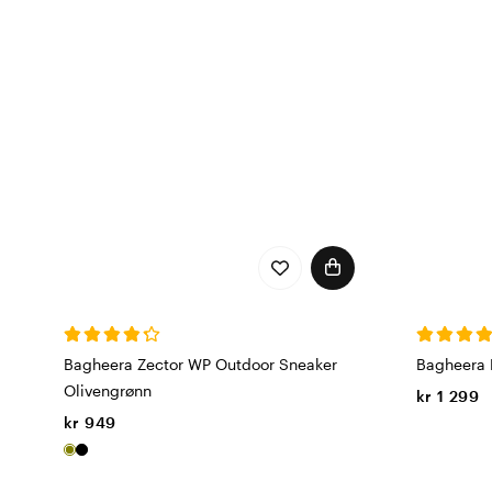
Bagheera Zector WP Outdoor Sneaker
Bagheera H
Olivengrønn
kr 1 299
kr 949