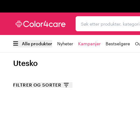
Trustpilot
Søk etter produkter, kat
Alle produkter
Nyheter
Kampanjer
Bestselgere
Ou
Utesko
FILTRER OG SORTER