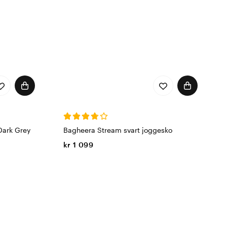
Dark Grey
Bagheera Stream svart joggesko
kr 1 099