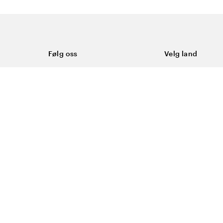
Følg oss
Velg land
Facebook
Norge
Instagram
Youtube
LinkedIn
asjonskapsler